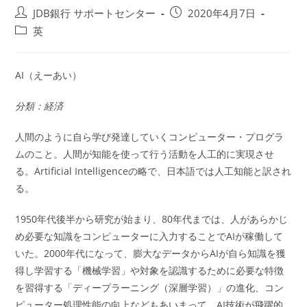
投
投
JDB銀行 サポートセンター
2020年4月7日
稿
稿
投
英
者:
公
稿
開
カ
日:
テ
AI（えーあい）
ゴ
リ
分類：経済
ー:
人間のように自ら学び発達していくコンピューター・プログラ
ムのこと。人間が知能を使って行う活動を人工的に実現させ
る。Artificial Intelligenceの略で、日本語では人工知能と訳され
る。
1950年代後半から研究が始まり、80年代までは、人があらかじ
め必要な知識をコンピューターに入力することでAIが稼働して
いた。2000年代になって、膨大なデータからAIが自ら知識を獲
得し学習する「機械学習」や対象を認識するために必要な特徴
を習得する「ディープラーニング（深層学習）」の進化、コン
ピューター処理性能の向上などもあいまって、AI技術が飛躍的