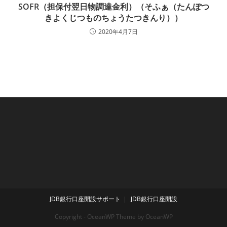
SOFR（担保付翌日物調達金利）（そふぁ（たんぽつ
きよくじつものちょうたつきんり））
2020年4月7日
JDB銀行口座開設サポート
JDB銀行口座開設
Copyright - OceanWP Theme by OceanWP