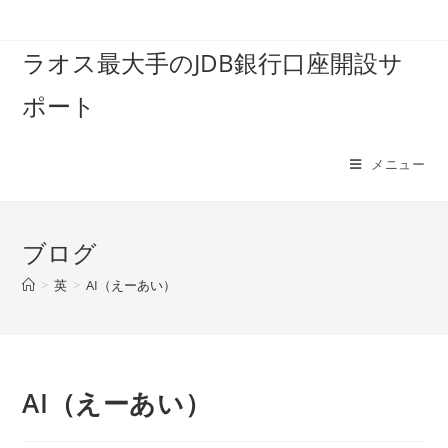
コ
ン
ラオス最大手のJDB銀行口座開設サ
テ
ン
ポート
ツ
へ
ス
メニュー
キ
ッ
プ
ブログ
>
英
>
AI（えーあい）
AI（えーあい）