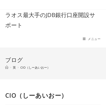
コ
ン
ラオス最大手のJDB銀行口座開設サ
テ
ン
ポート
ツ
へ
ス
メニュー
キ
ッ
プ
ブログ
>
英
>
CIO（しーあいおー）
CIO（しーあいおー）