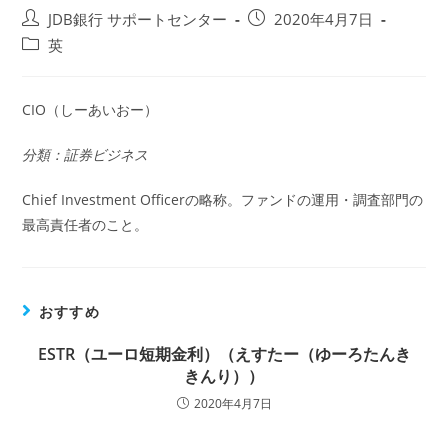
投
投
JDB銀行 サポートセンター
2020年4月7日
稿
稿
投
英
者:
公
稿
開
カ
日:
テ
CIO（しーあいおー）
ゴ
リ
分類：証券ビジネス
ー:
Chief Investment Officerの略称。ファンドの運用・調査部門の
最高責任者のこと。
おすすめ
ESTR（ユーロ短期金利）（えすたー（ゆーろたんき
きんり））
2020年4月7日