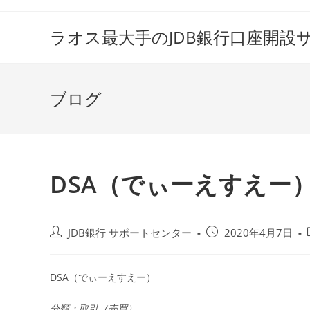
コ
ン
ラオス最大手のJDB銀行口座開設
テ
ン
ツ
ブログ
へ
ス
キ
ッ
プ
DSA（でぃーえすえー
投
投
JDB銀行 サポートセンター
2020年4月7日
稿
稿
者:
公
開
DSA（でぃーえすえー）
日:
分類：取引（売買）