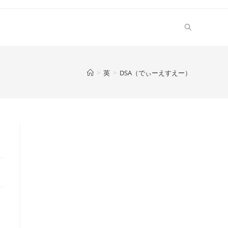
>
英
>
DSA（でぃーえすえー）