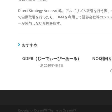
Direct Strategy Accessの略。アルゴリズム取
で自動取引を行ったり、DMAを利用して証券会社等のシス
ーが関与しない形態を指す。
おすすめ
GDPR（じーでぃーぴーあーる）
NOI利回
2020年4月7日
Copyright - OceanWP Theme by OceanWP