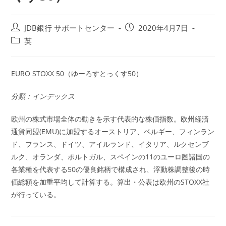
投
投
JDB銀行 サポートセンター
2020年4月7日
稿
稿
投
英
者:
公
稿
開
カ
日:
テ
EURO STOXX 50（ゆーろすとっくす50）
ゴ
リ
分類：インデックス
ー:
欧州の株式市場全体の動きを示す代表的な株価指数。欧州経済
通貨同盟(EMU)に加盟するオーストリア、ベルギー、フィンラン
ド、フランス、ドイツ、アイルランド、イタリア、ルクセンブ
ルク、オランダ、ポルトガル、スペインの11のユーロ圏諸国の
各業種を代表する50の優良銘柄で構成され、浮動株調整後の時
価総額を加重平均して計算する。算出・公表は欧州のSTOXX社
が行っている。