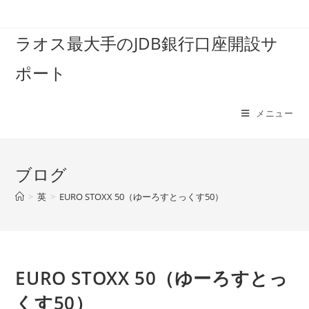
コ
ン
ラオス最大手のJDB銀行口座開設サ
テ
ン
ポート
ツ
へ
ス
メニュー
キ
ッ
プ
ブログ
>
英
>
EURO STOXX 50（ゆーろすとっくす50）
EURO STOXX 50（ゆーろすとっ
くす50）