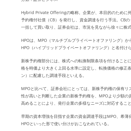
Hybrid Private Offeringの略称。企業が、本
予約権付社債（CB）を発行し、資金調達を行う手法。CB
一括して買い取り、証券会社は、市況を見ながら徐々に株
HPOは、MPO（マルチプルプライベートオファリング）
HPO（ハイブリッドプライベートオファリング）と名付け
新株予約権部分には、株式への転換制限条項を付けること
格を時価より大きく上回る水準に設定し、転換価格の修正
ン）に配慮した調達手段といえる。
MPOと比べて、証券会社にとっては、新株予約権の保有リ
性が高いと判断した企業の新株予約権を、MPOより少額の
高めることにより、発行企業の多様なニーズに対応するこ
早期の資本増強を目指す企業の資金調達手段はMPO、希薄
HPOといった形で使い分けがおこなわれている。