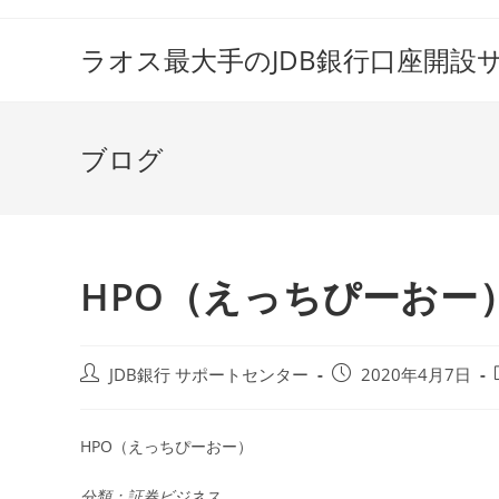
コ
ン
ラオス最大手のJDB銀行口座開設
テ
ン
ツ
ブログ
へ
ス
キ
ッ
プ
HPO（えっちぴーおー
投
投
JDB銀行 サポートセンター
2020年4月7日
稿
稿
者:
公
開
HPO（えっちぴーおー）
日:
分類：証券ビジネス