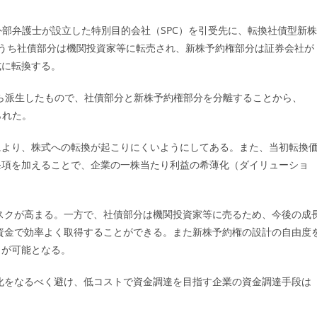
ー:
目的のために外部弁護士が設立した特別目的会社（SPC）を引受先に、転換社債型新株
のうち社債部分は機関投資家等に転売され、新株予約権部分は証券会社が
式に転換する。
から派生したもので、社債部分と新株予約権部分を分離することから、
られた。
により、株式への転換が起こりにくいようにしてある。また、当初転換
条項を加えることで、企業の一株当たり利益の希薄化（ダイリューショ
スクが高まる。一方で、社債部分は機関投資家等に売るため、今後の成
資金で効率よく取得することができる。また新株予約権の設計の自由度
とが可能となる。
化をなるべく避け、低コストで資金調達を目指す企業の資金調達手段は