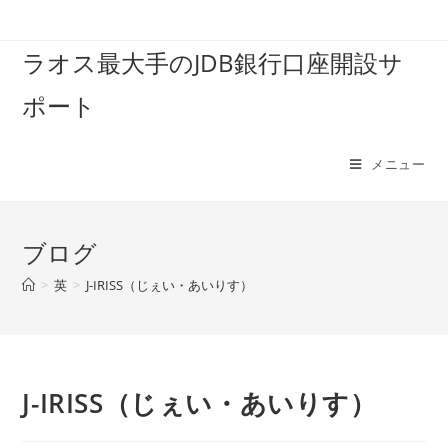
コ
ン
ラオス最大手のJDB銀行口座開設サ
テ
ン
ポート
ツ
へ
ス
メニュー
キ
ッ
プ
ブログ
>
英
>
J-IRISS（じぇい・あいりす）
J-IRISS（じぇい・あいりす）