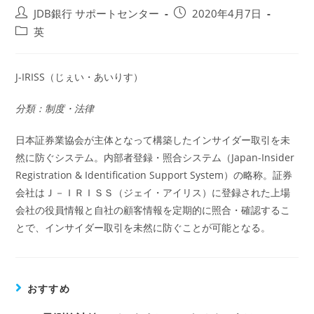
投
投
JDB銀行 サポートセンター
2020年4月7日
稿
稿
投
英
者:
公
稿
開
カ
日:
テ
J-IRISS（じぇい・あいりす）
ゴ
リ
分類：制度・法律
ー:
日本証券業協会が主体となって構築したインサイダー取引を未
然に防ぐシステム。内部者登録・照合システム（Japan-Insider
Registration & Identification Support System）の略称。証券
会社はＪ－ＩＲＩＳＳ（ジェイ・アイリス）に登録された上場
会社の役員情報と自社の顧客情報を定期的に照合・確認するこ
とで、インサイダー取引を未然に防ぐことが可能となる。
おすすめ