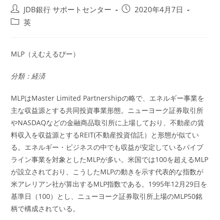
投
投
JDB銀行 サポートセンター
2020年4月7日
稿
稿
投
英
者:
公
稿
開
カ
日:
テ
MLP（えむえるぴー）
ゴ
リ
分類：経済
ー:
MLPはMaster Limited Partnershipの略で、エネルギー事業を
主な収益源とする共同投資事業形態。ニューヨーク証券取引所
やNASDAQなどの金融商品取引所に上場しており、不動産の賃
料収入を収益源とするREIT(不動産投資信託）と形態が似てい
る。エネルギー・ビジネスの中でも収益が安定しているパイプ
ライン事業を対象としたMLPが多い。米国では100を超えるMLP
が設立されており、こうしたMLPの動きを示す代表的な指数が
米アレリアン社が算出するMLP指数である。1995年12月29日を
基準日（100）とし、ニューヨーク証券取引所上場のMLP50銘
柄で構成されている。