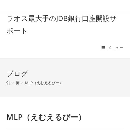
コ
ン
ラオス最大手のJDB銀行口座開設サ
テ
ン
ポート
ツ
へ
ス
メニュー
キ
ッ
プ
ブログ
>
英
>
MLP（えむえるぴー）
MLP（えむえるぴー）