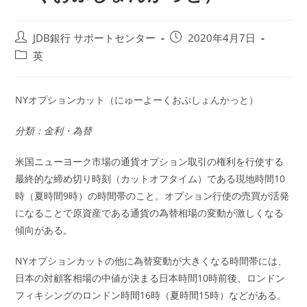
投
投
JDB銀行 サポートセンター
2020年4月7日
稿
稿
投
英
者:
公
稿
開
カ
日:
テ
NYオプションカット（にゅーよーくおぷしょんかっと）
ゴ
リ
分類：金利・為替
ー:
米国ニューヨーク市場の通貨オプション取引の権利を行使する
最終的な締め切り時刻（カットオフタイム）である現地時間10
時（夏時間9時）の時間帯のこと。オプション行使の売買が活発
になることで原資産である通貨の為替相場の変動が激しくなる
傾向がある。
NYオプションカットの他に為替変動が大きくなる時間帯には、
日本の対顧客相場の中値が決まる日本時間10時前後、ロンドン
フィキシングのロンドン時間16時（夏時間15時）などがある。