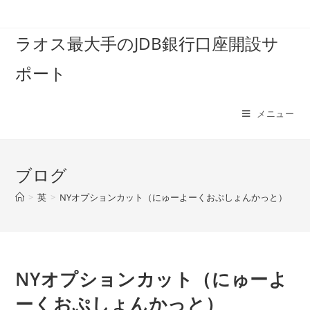
コ
ン
ラオス最大手のJDB銀行口座開設サ
テ
ン
ポート
ツ
へ
ス
メニュー
キ
ッ
プ
ブログ
>
英
>
NYオプションカット（にゅーよーくおぷしょんかっと）
NYオプションカット（にゅーよ
ーくおぷしょんかっと）