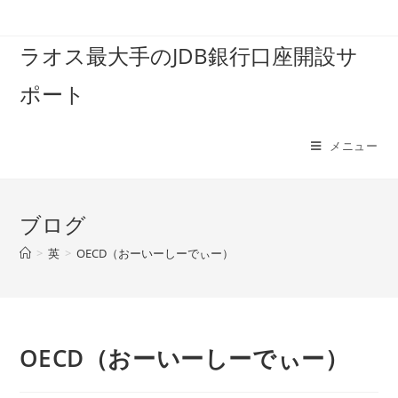
コ
ン
ラオス最大手のJDB銀行口座開設サ
テ
ン
ポート
ツ
へ
ス
メニュー
キ
ッ
プ
ブログ
>
英
>
OECD（おーいーしーでぃー）
OECD（おーいーしーでぃー）