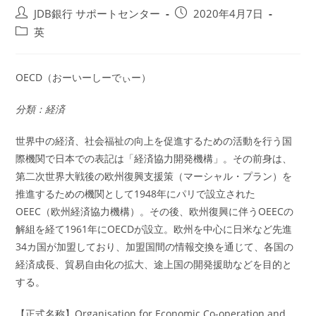
投
投
JDB銀行 サポートセンター
2020年4月7日
稿
稿
投
英
者:
公
稿
開
カ
日:
テ
OECD（おーいーしーでぃー）
ゴ
リ
分類：経済
ー:
世界中の経済、社会福祉の向上を促進するための活動を行う国
際機関で日本での表記は「経済協力開発機構」。その前身は、
第二次世界大戦後の欧州復興支援策（マーシャル・プラン）を
推進するための機関として1948年にパリで設立された
OEEC（欧州経済協力機構）。その後、欧州復興に伴うOEECの
解組を経て1961年にOECDが設立。欧州を中心に日米など先進
34カ国が加盟しており、加盟国間の情報交換を通じて、各国の
経済成長、貿易自由化の拡大、途上国の開発援助などを目的と
する。
【正式名称】Organisation for Economic Co-operation and