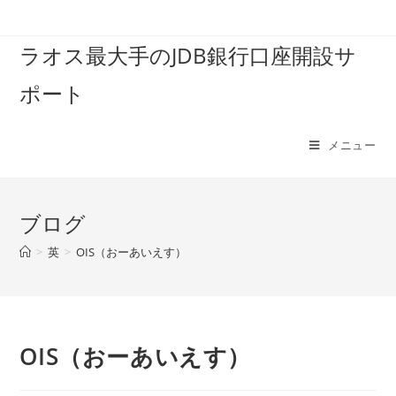
コ
ン
ラオス最大手のJDB銀行口座開設サ
テ
ン
ポート
ツ
へ
ス
メニュー
キ
ッ
プ
ブログ
>
英
>
OIS（おーあいえす）
OIS（おーあいえす）