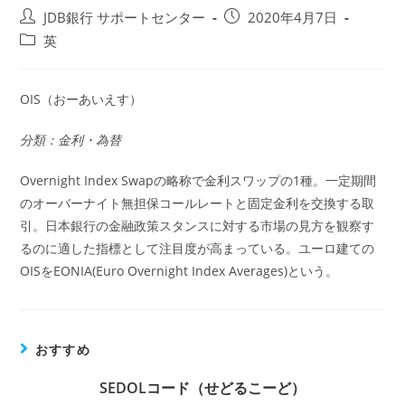
投
投
JDB銀行 サポートセンター
2020年4月7日
稿
稿
投
英
者:
公
稿
開
カ
日:
テ
OIS（おーあいえす）
ゴ
リ
分類：金利・為替
ー:
Overnight Index Swapの略称で金利スワップの1種。一定期間
のオーバーナイト無担保コールレートと固定金利を交換する取
引。日本銀行の金融政策スタンスに対する市場の見方を観察す
るのに適した指標として注目度が高まっている。ユーロ建ての
OISをEONIA(Euro Overnight Index Averages)という。
おすすめ
SEDOLコード（せどるこーど）