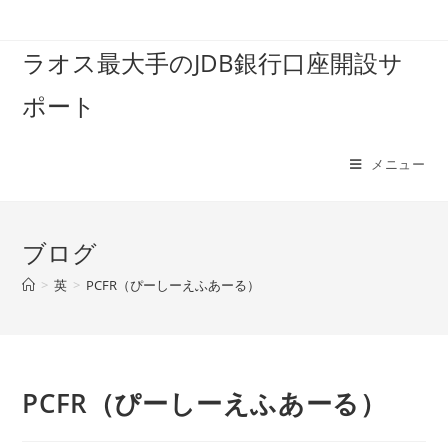
コ
ン
ラオス最大手のJDB銀行口座開設サ
テ
ン
ポート
ツ
へ
ス
メニュー
キ
ッ
プ
ブログ
>
英
>
PCFR（ぴーしーえふあーる）
PCFR（ぴーしーえふあーる）