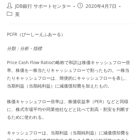
投
投
JDB銀行 サポートセンター
2020年4月7日
稿
稿
投
英
者:
公
稿
開
カ
日:
テ
PCFR（ぴーしーえふあーる）
ゴ
リ
分類：分析・指標
ー:
Price Cash Flow Ratioの略称で和訳は株価キャッシュフロー倍
率。株価を一株当たりキャッシュフローで割ったもの。一株当
たりキャッシュフローは、簡便的にキャッシュフローを表し、
当期利益（当期純利益）に減価償却費を加えたもの。
株価キャッシュフロー倍率は、株価収益率（PER）などと同様
に、株式市場平均や同業他社などと比べて割高・割安を判断す
るために使われる。
キャッシュフローは、当期利益（当期純利益）に減価償却費を