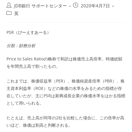
投
投
JDB銀行 サポートセンター
2020年4月7日
稿
稿
投
英
者:
公
稿
開
カ
日:
テ
PSR（ぴーえすあーる）
ゴ
リ
分類：財務分析
ー:
Price to Sales Ratioの略称で和訳は株価売上高倍率。時価総額
を年間売上高で割ったもの。
これまでは、株価収益率（PER）、株価純資産倍率（PBR）、株
主資本利益率（ROE）などの株価の水準をみるための指標が存
在していたが、主にPSRは新興成長企業の株価水準をはかる指標
として用いられる。
たとえば、売上高が同等の2社を比較した場合に、この倍率が高
いほど、株価は割高と判断される。