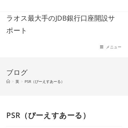
コ
ン
ラオス最大手のJDB銀行口座開設サ
テ
ン
ポート
ツ
へ
ス
メニュー
キ
ッ
プ
ブログ
>
英
>
PSR（ぴーえすあーる）
PSR（ぴーえすあーる）