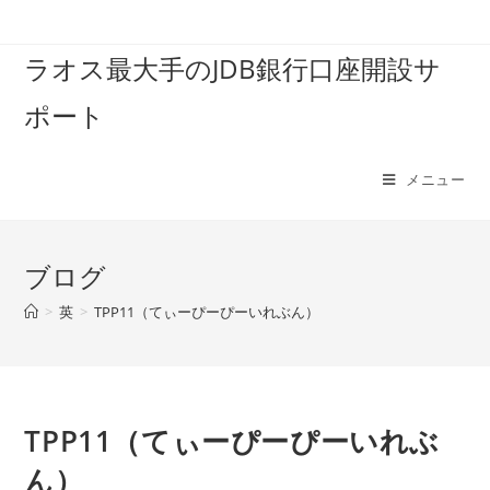
コ
ン
ラオス最大手のJDB銀行口座開設サ
テ
ン
ポート
ツ
へ
ス
メニュー
キ
ッ
プ
ブログ
>
英
>
TPP11（てぃーぴーぴーいれぶん）
TPP11（てぃーぴーぴーいれぶ
ん）