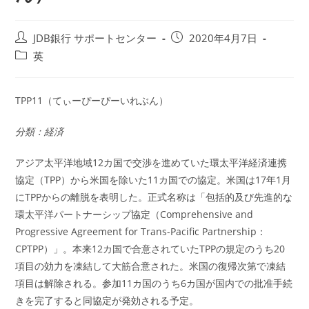
投
投
JDB銀行 サポートセンター
2020年4月7日
稿
稿
投
英
者:
公
稿
開
カ
日:
テ
TPP11（てぃーぴーぴーいれぶん）
ゴ
リ
分類：経済
ー:
アジア太平洋地域12カ国で交渉を進めていた環太平洋経済連携
協定（TPP）から米国を除いた11カ国での協定。米国は17年1月
にTPPからの離脱を表明した。正式名称は「包括的及び先進的な
環太平洋パートナーシップ協定（Comprehensive and
Progressive Agreement for Trans-Pacific Partnership：
CPTPP）」。本来12カ国で合意されていたTPPの規定のうち20
項目の効力を凍結して大筋合意された。米国の復帰次第で凍結
項目は解除される。参加11カ国のうち6カ国が国内での批准手続
きを完了すると同協定が発効される予定。