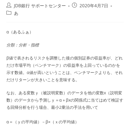
投
投
JDB銀行 サポートセンター
2020年4月7日
稿
稿
投
あ
者:
公
稿
開
カ
日:
テ
α（あるふぁ）
ゴ
リ
分類：分析・指標
ー:
β値で表されるリスクを調整した後の個別証券の収益率が、どれ
だけ市場平均（ベンチマーク）の収益率を上回っているのかを
示す数値。α値が高いということは、ベンチマークよりも、それ
だけリターンが大きいことを意味する。
なお、ある変数ｙ（被説明変数）のデータを他の変数x（説明変
数）のデータから予測しｙ＝α＋βxの関係式に当てはめて検証す
る回帰分析を行う場合、最小2乗法の手法を用いて
α＝（ｙの平均値）－β×（ｘの平均値）