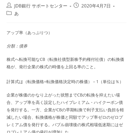
投
投
JDB銀行 サポートセンター
2020年4月7日
稿
稿
投
あ
者:
公
稿
開
カ
日:
テ
アップ率（あっぷりつ）
ゴ
リ
分類：債券
ー:
株式へ転換可能なCB（転換社債型新株予約権付社債）の転換価
格が、発行企業の株式の時価を上回る率のこと。
計算式は（転換価格÷転換価格決定時の株価）－1（単位は％）
企業が株価のかなり上がった状態までCBの転換を抑えたい場
合、アップ率を高く設定したハイプレミアム・ハイクーポン債
を発行する。一方、企業がCBの早期転換で利子支払い負担を軽
減したい場合、転換価格が株価と同額でアップ率ゼロのゼロプ
レミアム債を発行する。バブル崩壊後の株式相場低迷期にはゼ
ロプレミアム債の発行が増加した。