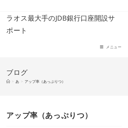
コ
ン
ラオス最大手のJDB銀行口座開設サ
テ
ン
ポート
ツ
へ
ス
メニュー
キ
ッ
プ
ブログ
>
あ
>
アップ率（あっぷりつ）
アップ率（あっぷりつ）