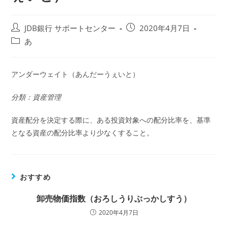
投
投
JDB銀行 サポートセンター
2020年4月7日
稿
稿
投
あ
者:
公
稿
開
カ
日:
テ
アンダーウェイト（あんだーうぇいと）
ゴ
リ
分類：資産管理
ー:
資産配分を決定する際に、ある投資対象への配分比率を、基準
となる資産の配分比率より少なくすること。
おすすめ
卸売物価指数（おろしうりぶっかしすう）
2020年4月7日