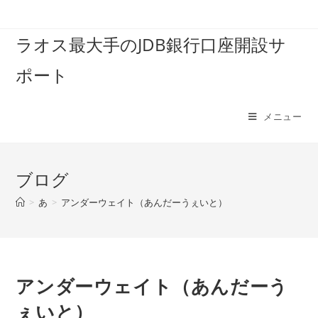
コ
ン
ラオス最大手のJDB銀行口座開設サ
テ
ン
ポート
ツ
へ
ス
メニュー
キ
ッ
プ
ブログ
>
あ
>
アンダーウェイト（あんだーうぇいと）
アンダーウェイト（あんだーう
ぇいと）