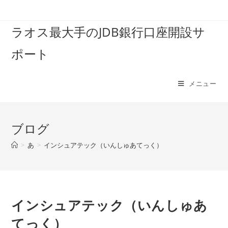
コ
ン
ラオス最大手のJDB銀行口座開設サ
テ
ン
ポート
ツ
へ
ス
メニュー
キ
ッ
プ
ブログ
>
あ
>
インシュアテック（いんしゅあてっく）
インシュアテック（いんしゅあ
てっく）