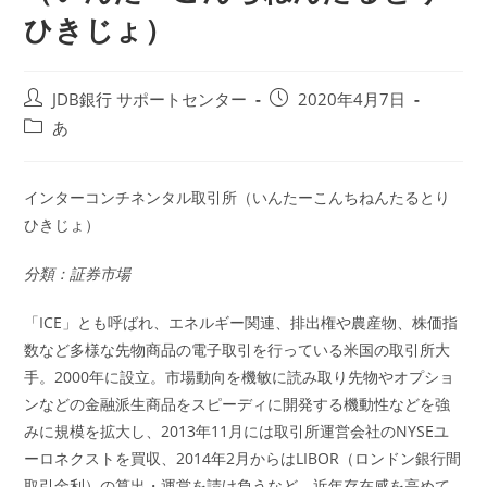
ひきじょ）
投
投
JDB銀行 サポートセンター
2020年4月7日
稿
稿
投
あ
者:
公
稿
開
カ
日:
テ
インターコンチネンタル取引所（いんたーこんちねんたるとり
ゴ
ひきじょ）
リ
ー:
分類：証券市場
「ICE」とも呼ばれ、エネルギー関連、排出権や農産物、株価指
数など多様な先物商品の電子取引を行っている米国の取引所大
手。2000年に設立。市場動向を機敏に読み取り先物やオプショ
ンなどの金融派生商品をスピーディに開発する機動性などを強
みに規模を拡大し、2013年11月には取引所運営会社のNYSEユ
ーロネクストを買収、2014年2月からはLIBOR（ロンドン銀行間
取引金利）の算出・運営を請け負うなど、近年存在感を高めて