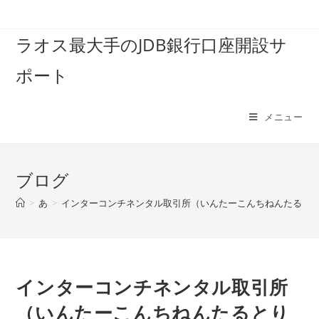
コ
ン
ラオス最大手のJDB銀行口座開設サ
テ
ン
ポート
ツ
へ
ス
メニュー
キ
ッ
プ
ブログ
>
あ
>
インターコンチネンタル取引所（いんたーこんちねんたると
インターコンチネンタル取引所
（いんたーこんちねんたるとり