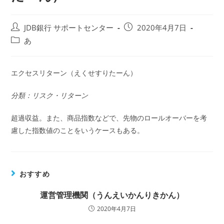
投
投
JDB銀行 サポートセンター
2020年4月7日
稿
稿
投
あ
者:
公
稿
開
カ
日:
テ
エクセスリターン（えくせすりたーん）
ゴ
リ
分類：リスク・リターン
ー:
超過収益。また、商品指数などで、先物のロールオーバーを考
慮した指数値のことをいうケースもある。
おすすめ
運営管理機関（うんえいかんりきかん）
2020年4月7日