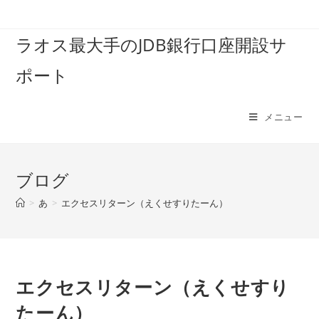
コ
ン
ラオス最大手のJDB銀行口座開設サ
テ
ン
ポート
ツ
へ
ス
メニュー
キ
ッ
プ
ブログ
>
あ
>
エクセスリターン（えくせすりたーん）
エクセスリターン（えくせすり
たーん）