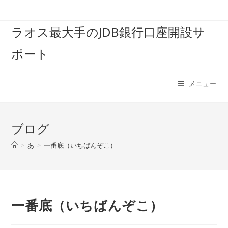
コ
ン
ラオス最大手のJDB銀行口座開設サ
テ
ン
ポート
ツ
へ
ス
メニュー
キ
ッ
プ
ブログ
>
あ
>
一番底（いちばんぞこ）
一番底（いちばんぞこ）