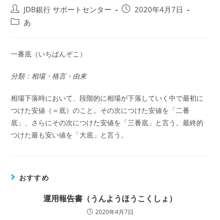
投
投
JDB銀行 サポートセンター
2020年4月7日
稿
稿
投
あ
者:
公
稿
開
カ
日:
テ
一番底（いちばんぞこ）
ゴ
リ
分類：相場・格言・由来
ー:
相場下落時において、段階的に相場が下落していく中で最初に
つけた安値（＝底）のこと。その次につけた安値を「二番
底」、さらにその次につけた安値を「三番底」と言う。最終的
つけた最も安い値を「大底」と言う。
おすすめ
運用報告書（うんようほうこくしょ）
2020年4月7日