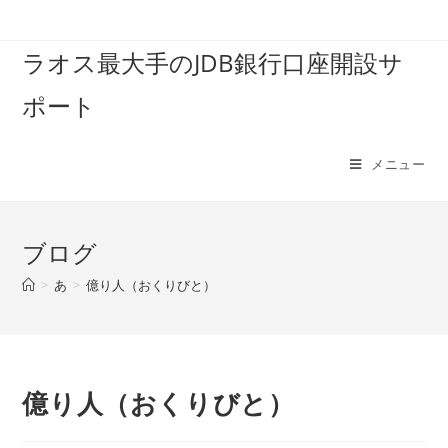
コ
ン
ラオス最大手のJDB銀行口座開設サ
テ
ン
ポート
ツ
へ
ス
メニュー
キ
ッ
プ
ブログ
>
あ
>
億り人（おくりびと）
億り人（おくりびと）