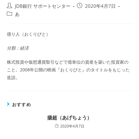
投
投
JDB銀行 サポートセンター
2020年4月7日
稿
稿
投
あ
者:
公
稿
開
カ
日:
テ
億り人（おくりびと）
ゴ
リ
分類：経済
ー:
株式投資や仮想通貨取引などで億単位の資産を築いた投資家の
こと。2008年公開の映画『おくりびと』のタイトルをもじった
造語。
おすすめ
揚超（あげちょう）
2020年4月7日