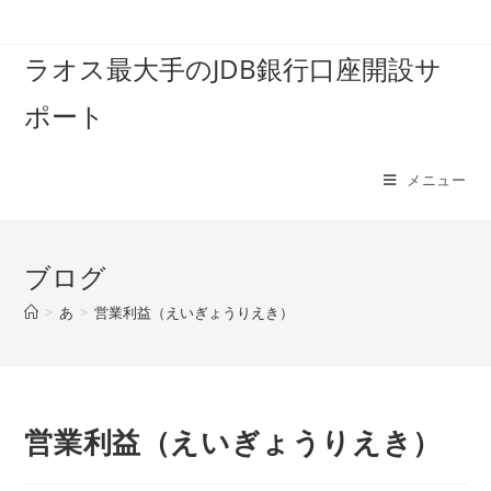
コ
ン
ラオス最大手のJDB銀行口座開設サ
テ
ン
ポート
ツ
へ
ス
メニュー
キ
ッ
プ
ブログ
>
あ
>
営業利益（えいぎょうりえき）
営業利益（えいぎょうりえき）