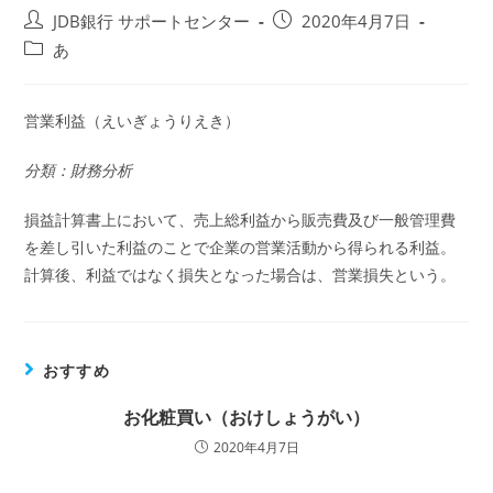
投
投
JDB銀行 サポートセンター
2020年4月7日
稿
稿
投
あ
者:
公
稿
開
カ
日:
テ
営業利益（えいぎょうりえき）
ゴ
リ
分類：財務分析
ー:
損益計算書上において、売上総利益から販売費及び一般管理費
を差し引いた利益のことで企業の営業活動から得られる利益。
計算後、利益ではなく損失となった場合は、営業損失という。
おすすめ
お化粧買い（おけしょうがい）
2020年4月7日