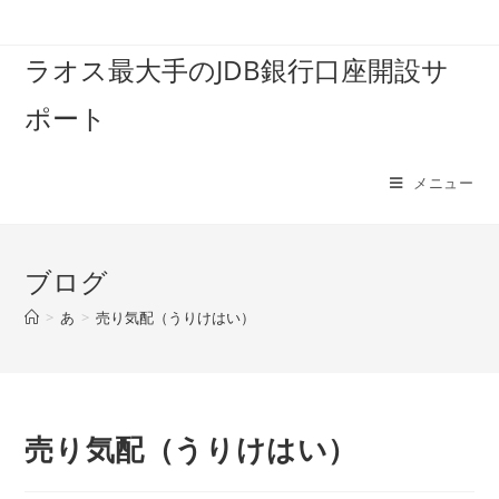
コ
ン
ラオス最大手のJDB銀行口座開設サ
テ
ン
ポート
ツ
へ
ス
メニュー
キ
ッ
プ
ブログ
>
あ
>
売り気配（うりけはい）
売り気配（うりけはい）