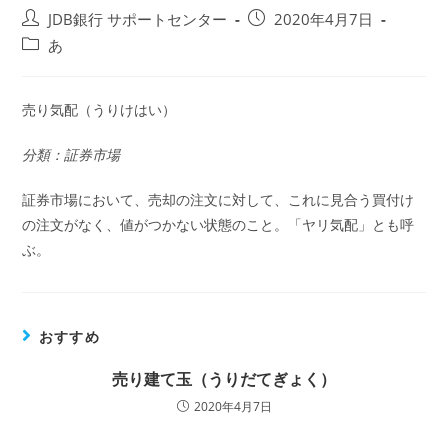
投
投
JDB銀行 サポートセンター
2020年4月7日
稿
稿
投
あ
者:
公
稿
開
カ
日:
テ
売り気配（うりけはい）
ゴ
リ
分類：証券市場
ー:
証券市場において、売却の注文に対して、これに見合う買付け
の注文がなく、値がつかない状態のこと。「ヤリ気配」とも呼
ぶ。
おすすめ
売り建て玉（うりだてぎょく）
2020年4月7日