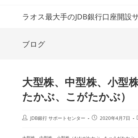
コ
ン
ラオス最大手のJDB銀行口座開設
テ
ン
ツ
ブログ
へ
ス
キ
ッ
プ
大型株、中型株、小型
たかぶ、こがたかぶ）
投
投
JDB銀行 サポートセンター
2020年4月7日
稿
稿
者:
公
開
大型株、中型株、小型株（おおがたかぶ、ちゅうがたかぶ