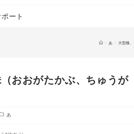
サポート
>
あ
>
大型株、
株（おおがたかぶ、ちゅうが
投
あ
稿
カ
テ
、こがたかぶ）