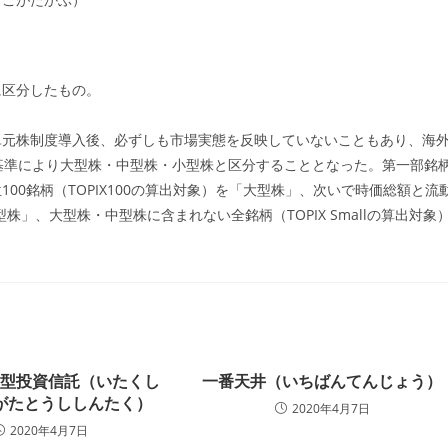
ゴ
リ
ー:
に区分したもの。
単元株制度導入後、必ずしも市場実態を反映していないこともあり、海
基準により大型株・中型株・小型株と区分することとなった。第一部銘
0銘柄（TOPIX100の算出対象）を「大型株」、次いで時価総額と流
中型株」、大型株・中型株に含まれない全銘柄（TOPIX Smallの算出対象
図型投資信託（いたくし
一番天井（いちばんてんじょう）
がたとうししんたく）
2020年4月7日
2020年4月7日