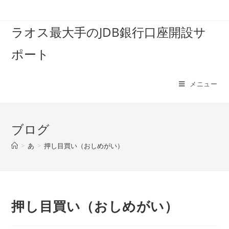
コ
ン
ラオス最大手のJDB銀行口座開設サ
テ
ン
ポート
ツ
へ
ス
メニュー
キ
ッ
プ
ブログ
>
あ
>
押し目買い（おしめがい）
押し目買い（おしめがい）