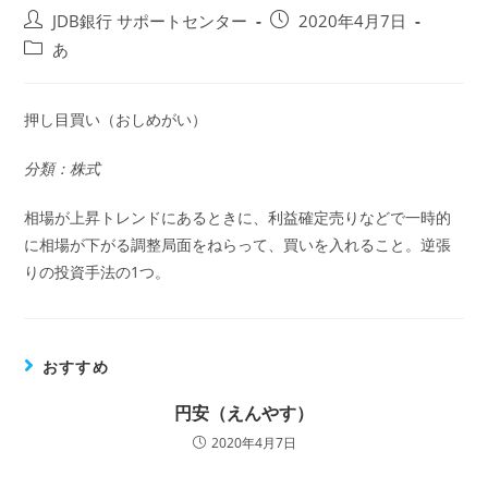
投
投
JDB銀行 サポートセンター
2020年4月7日
稿
稿
投
あ
者:
公
稿
開
カ
日:
テ
押し目買い（おしめがい）
ゴ
リ
分類：株式
ー:
相場が上昇トレンドにあるときに、利益確定売りなどで一時的
に相場が下がる調整局面をねらって、買いを入れること。逆張
りの投資手法の1つ。
おすすめ
円安（えんやす）
2020年4月7日