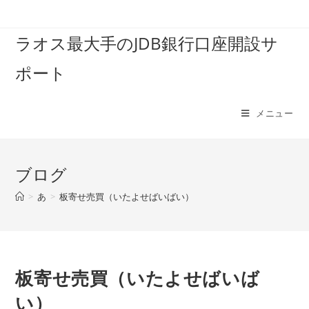
コ
ン
ラオス最大手のJDB銀行口座開設サ
テ
ン
ポート
ツ
へ
ス
メニュー
キ
ッ
プ
ブログ
>
あ
>
板寄せ売買（いたよせばいばい）
板寄せ売買（いたよせばいば
い）