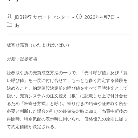
投
投
JDB銀行 サポートセンター
2020年4月7日
稿
稿
投
あ
者:
公
稿
開
カ
日:
テ
板寄せ売買（いたよせばいばい）
ゴ
リ
分類：証券市場
ー:
証券取引所の売買成立方法の一つで、「売り呼び値」及び「買
い呼び値」を一度に付け合せて、もっとも多く約定する値段を
決めること。約定値段決定前の呼び値をすべて同時注文として
扱い、売買システムの注文控え（板）に記載した上で付け合せ
るため「板寄せ方式」と呼ぶ。寄り付きの始値や証券取引所が
必要と判断した場合の引けの終値決定時に加え、売買中断後の
再開時、特別気配の表示時に用いられ、価格優先の原則に従っ
て約定値段が決定される。