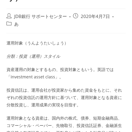
投
投
JDB銀行 サポートセンター
2020年4月7日
稿
稿
投
あ
者:
公
稿
開
カ
日:
テ
運用対象（うんようたいしょう）
ゴ
リ
分類：投資（運用）スタイル
ー:
資産運用の対象とするもの、投資対象ともいう。英語では
「Investment asset class」。
投資信託は、運用会社が投資家から集めた資金をもとに、それ
ぞれの投資信託の運用方針に基づいて、運用対象となる資産に
分散投資し、運用成果の実現を目指す。
運用対象となる資産は、国内外の株式、債券、短期金融商品、
コマーシャル・ペーパー、先物取引、投資信託証券、金融派生