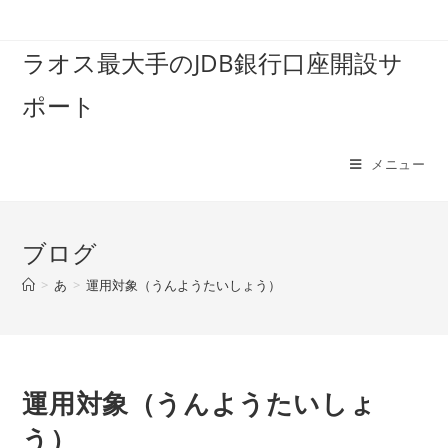
コ
ン
ラオス最大手のJDB銀行口座開設サ
テ
ン
ポート
ツ
へ
ス
メニュー
キ
ッ
プ
ブログ
>
あ
>
運用対象（うんようたいしょう）
運用対象（うんようたいしょ
う）