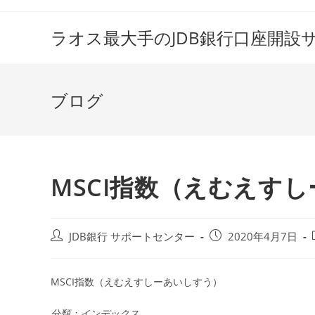
コ
ン
ラオス最大手のJDB銀行口座開設
テ
ン
ツ
ブログ
へ
ス
キ
ッ
プ
MSCI指数（えむえす
投
投
JDB銀行 サポートセンター
2020年4月7日
稿
稿
者:
公
開
MSCI指数（えむえすしーあいしすう）
日:
分類：インデックス