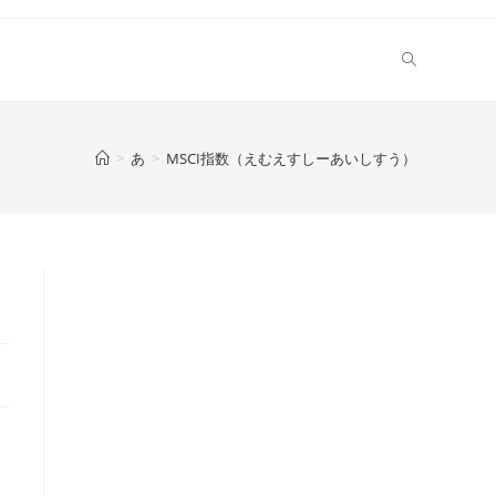
>
あ
>
MSCI指数（えむえすしーあいしすう）