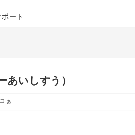
サポート
しーあいしすう）
投
あ
稿
カ
テ
ゴ
リ