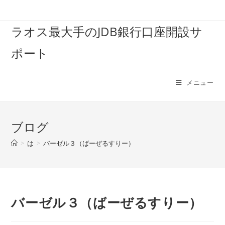
コ
ン
ラオス最大手のJDB銀行口座開設サ
テ
ン
ポート
ツ
へ
ス
メニュー
キ
ッ
プ
ブログ
>
は
>
バーゼル３（ばーぜるすりー）
バーゼル３（ばーぜるすりー）