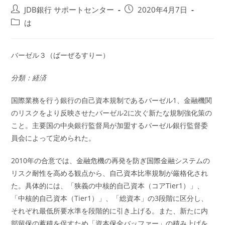
投
投
JDB銀行 サポートセンター
2020年4月7日
稿
稿
投
は
者:
公
稿
開
カ
日:
テ
バーゼル３（ばーぜるすりー）
ゴ
リ
分類：経済
ー:
国際業務を行う銀行の自己資本規制であるバーゼル1、金融機関
のリスクをより反映させたバーゼル2に次ぐ新たな規制強化策の
こと。主要国の中央銀行監督局が加盟するバーゼル銀行監督委
員会によって定められた。
2010年の合意では、金融危機の再発を防ぎ国際金融システムの
リスク耐性を高める観点から、自己資本比率規制が厳格化され
た。具体的には、「狭義の中核的自己資本（コアTier1）」、
「中核的自己資本（Tier1）」、「総資本」の3段階に区分し、
それぞれ最低所要水準を段階的に引き上げる。また、新たに内
部留保の蓄積を促すため「資本保全バッファー」の積み上げを