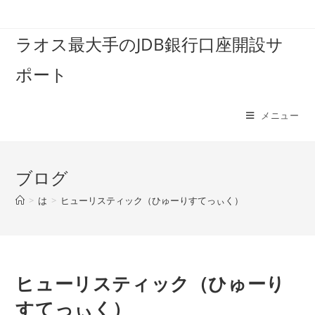
コ
ン
ラオス最大手のJDB銀行口座開設サ
テ
ン
ポート
ツ
へ
ス
メニュー
キ
ッ
プ
ブログ
>
は
>
ヒューリスティック（ひゅーりすてっぃく）
ヒューリスティック（ひゅーり
すてっぃく）