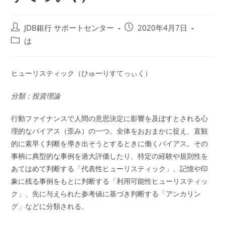
投
投
JDB銀行 サポートセンター
2020年4月7日
稿
稿
投
は
者:
公
稿
開
カ
日:
テ
ヒューリスティック（ひゅーりすてっぃく）
ゴ
リ
分類：投資理論
ー:
行動ファイナンスで人間の意思決定に影響を及ぼすとされる心
理的なバイアス（歪み）の一つ。全体をおおまかに捉え、直観
的に素早く判断を導き出そうとするときに働くバイアス。その
事柄に典型的な事例を過大評価したり、特定の経験や規則性を
あてはめて判断する「代表性ヒューリスティック」、記憶や印
象に残る事例をもとに判断する「利用可能性ヒューリスティッ
ク」、先に与えられた参考値に基づき判断する「アンカリン
グ」などに分類される。