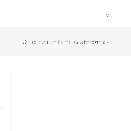
>
は
>
フォワードレート（ふぉわーどれーと）