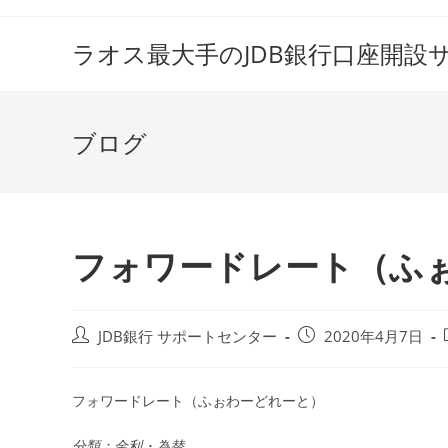
コ
ン
ラオス最大手のJDB銀行口座開設
テ
ン
ツ
ブログ
へ
ス
キ
ッ
プ
フォワードレート（ふ
投
投
JDB銀行 サポートセンター
2020年4月7日
稿
稿
者:
公
開
フォワードレート（ふぉわーどれーと）
日:
分類：金利・為替