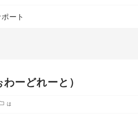
サポート
ぉわーどれーと）
投
は
稿
カ
テ
ゴ
リ