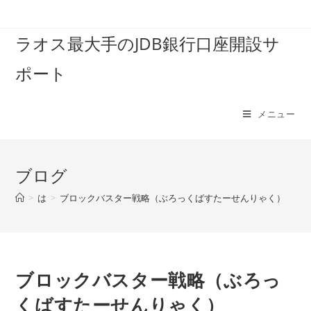
コ
ン
ラオス最大手のJDB銀行口座開設サ
テ
ン
ポート
ツ
へ
ス
メニュー
キ
ッ
プ
ブログ
>
は
>
ブロックバスター戦略（ぶろっくばすたーせんりゃく）
ブロックバスター戦略（ぶろっ
くばすたーせんりゃく）