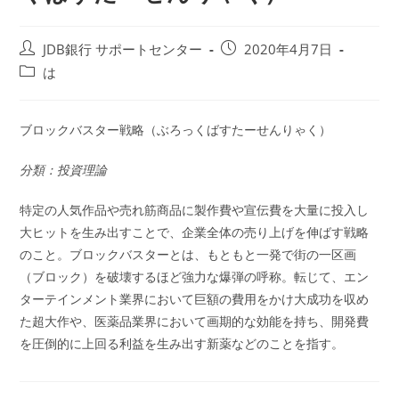
投
投
JDB銀行 サポートセンター
2020年4月7日
稿
稿
投
は
者:
公
稿
開
カ
日:
テ
ブロックバスター戦略（ぶろっくばすたーせんりゃく）
ゴ
リ
分類：投資理論
ー:
特定の人気作品や売れ筋商品に製作費や宣伝費を大量に投入し
大ヒットを生み出すことで、企業全体の売り上げを伸ばす戦略
のこと。ブロックバスターとは、もともと一発で街の一区画
（ブロック）を破壊するほど強力な爆弾の呼称。転じて、エン
ターテインメント業界において巨額の費用をかけ大成功を収め
た超大作や、医薬品業界において画期的な効能を持ち、開発費
を圧倒的に上回る利益を生み出す新薬などのことを指す。