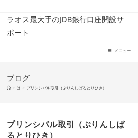
コ
ン
ラオス最大手のJDB銀行口座開設サ
テ
ン
ポート
ツ
へ
ス
メニュー
キ
ッ
プ
ブログ
>
は
>
プリンシパル取引（ぷりんしぱるとりひき）
プリンシパル取引（ぷりんしぱ
るとりひき）