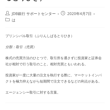
投
投
JDB銀行 サポートセンター
2020年4月7日
稿
稿
投
は
者:
公
稿
開
カ
日:
テ
プリンシパル取引（ぷりんしぱるとりひき）
ゴ
リ
分類：取引（売買）
ー:
株式の売買方法のひとつで、取引所を通さずに投資家と証券会
社が相対で行う取引のこと。相対売買ともいわれる。
投資家が一度に大量の注文を執行する際に、マーケットインパ
クトを極力抑えながら短期間で注文できるなどの利点がある。
エージェンシー取引に対する言葉。