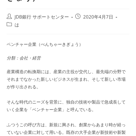
投
投
JDB銀行 サポートセンター
2020年4月7日
稿
稿
投
は
者:
公
稿
開
カ
日:
テ
ベンチャー企業（べんちゃーきぎょう）
ゴ
リ
分類：会社・経営
ー:
産業構造の転換期には、産業の主役が交代し、最先端の分野で
それまでなかった新しいビジネスが生まれ、そして新しい市場
が作り出される。
そんな時代のニーズを背景に、独自の技術や製品で急成長して
いく企業を「ベンチャー企業」と呼んでいる。
ふつうこの呼び方は、新規に興され、創業からあまり時が経っ
ていない企業に対して用いる。既存の大手企業が新技術や新製