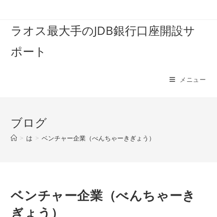
コ
ン
ラオス最大手のJDB銀行口座開設サ
テ
ン
ポート
ツ
へ
ス
メニュー
キ
ッ
プ
ブログ
>
は
>
ベンチャー企業（べんちゃーきぎょう）
ベンチャー企業（べんちゃーき
ぎょう）