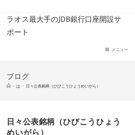
コ
ン
ラオス最大手のJDB銀行口座開設サ
テ
ン
ポート
ツ
へ
ス
メニュー
キ
ッ
プ
ブログ
>
は
>
日々公表銘柄（ひびこうひょうめいがら）
日々公表銘柄（ひびこうひょう
めいがら）