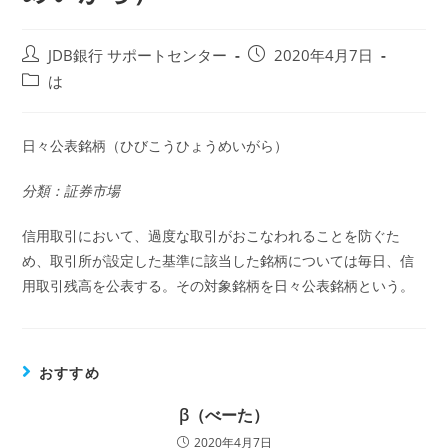
投
投
JDB銀行 サポートセンター
2020年4月7日
稿
稿
投
は
者:
公
稿
開
カ
日:
テ
日々公表銘柄（ひびこうひょうめいがら）
ゴ
リ
分類：証券市場
ー:
信用取引において、過度な取引がおこなわれることを防ぐた
め、取引所が設定した基準に該当した銘柄については毎日、信
用取引残高を公表する。その対象銘柄を日々公表銘柄という。
おすすめ
β（べーた）
2020年4月7日