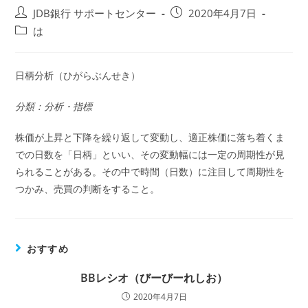
投
投
JDB銀行 サポートセンター
2020年4月7日
稿
稿
投
は
者:
公
稿
開
カ
日:
テ
日柄分析（ひがらぶんせき）
ゴ
リ
分類：分析・指標
ー:
株価が上昇と下降を繰り返して変動し、適正株価に落ち着くま
での日数を「日柄」といい、その変動幅には一定の周期性が見
られることがある。その中で時間（日数）に注目して周期性を
つかみ、売買の判断をすること。
おすすめ
BBレシオ（びーびーれしお）
2020年4月7日