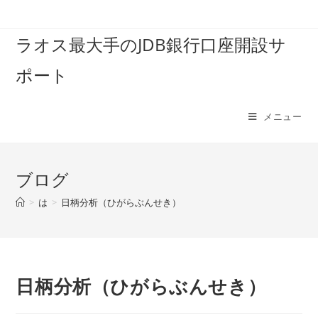
コ
ン
ラオス最大手のJDB銀行口座開設サ
テ
ン
ポート
ツ
へ
ス
メニュー
キ
ッ
プ
ブログ
>
は
>
日柄分析（ひがらぶんせき）
日柄分析（ひがらぶんせき）