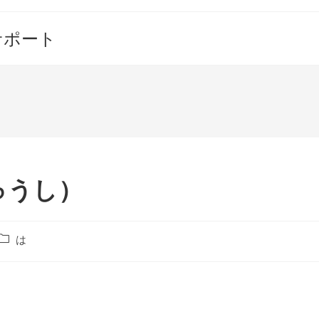
サポート
ゅうし）
投
は
稿
カ
テ
ゴ
リ