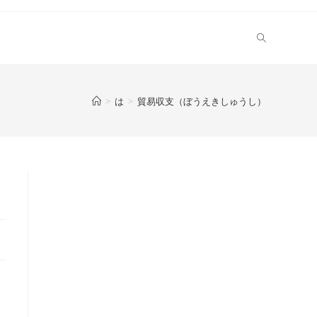
>
は
>
貿易収支（ぼうえきしゅうし）