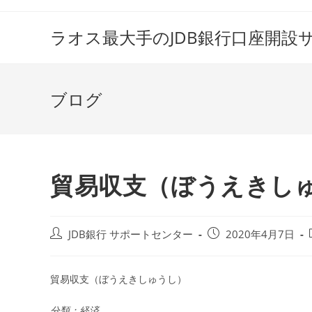
コ
ン
ラオス最大手のJDB銀行口座開設
テ
ン
ツ
ブログ
へ
ス
キ
ッ
プ
貿易収支（ぼうえきし
投
投
JDB銀行 サポートセンター
2020年4月7日
稿
稿
者:
公
開
貿易収支（ぼうえきしゅうし）
日:
分類：経済