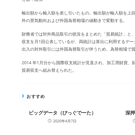
輸出額から輸入額を差し引いたもの。輸出額が輸入額を上
外の景気動向および外国為替相場の値動きで変動する。
財務省では対外商品取引の状況をまとめた「貿易統計」と
収支を月1回公表しているが、両統計は算出に利用するデー
出入の対外取引には外国為替取引が伴うため、為替相場で
2014 年1月分から国際収支統計が見直され、加工用財貨
貿易収支へ組み替えられた。
おすすめ
ビッグデータ（びっぐでーた）
深
2020年4月7日