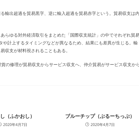
ー:
回る輸出超過を貿易黒字、逆に輸入超過を貿易赤字という。貿易収支は
、あらゆる対外経済取引をまとめた「国際収支統計」の中でそれぞれ貿
タや計上するタイミングなどが異なるため、結果にも差異が生じる。輸
貿易収支が材料視されることもある。
、財貨の修理が貿易収支からサービス収支へ、仲介貿易がサービス収支か
押し（ふかおし）
ブルーチップ（ぶるーちっぷ）
2020年4月7日
2020年4月7日