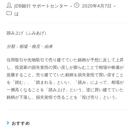
投
投
JDB銀行 サポートセンター
2020年4月7日
稿
稿
投
は
者:
公
稿
開
カ
日:
テ
踏み上げ（ふみあげ）
ゴ
リ
分類：相場・格言・由来
ー:
信用取引や先物取引で売り建てていた銘柄が予想に反して上昇
し、投資家の損失覚悟の買い戻しが膨らむことで相場や株価が
急騰すること。売り建てていた銘柄を損失覚悟で買い戻すこと
を「踏む」、「踏まれる」といい、「踏み」によって、相場が
一層高くなることを「踏み上げ」という。逆に買い建てていた
銘柄が下落し、損失覚悟で売ることを「投げ売り」という。
おすすめ