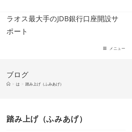
コ
ン
ラオス最大手のJDB銀行口座開設サ
テ
ン
ポート
ツ
へ
ス
メニュー
キ
ッ
プ
ブログ
>
は
>
踏み上げ（ふみあげ）
踏み上げ（ふみあげ）