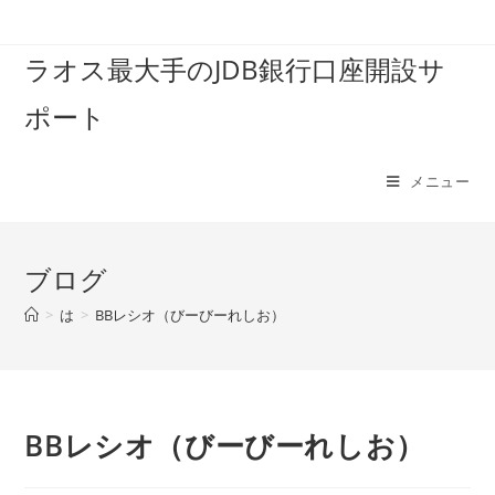
コ
ン
ラオス最大手のJDB銀行口座開設サ
テ
ン
ポート
ツ
へ
ス
メニュー
キ
ッ
プ
ブログ
>
は
>
BBレシオ（びーびーれしお）
BBレシオ（びーびーれしお）