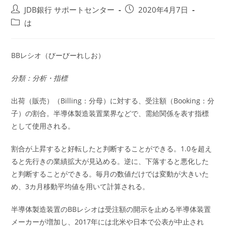
投
投
JDB銀行 サポートセンター
2020年4月7日
稿
稿
投
は
者:
公
稿
開
カ
日:
テ
BBレシオ（びーびーれしお）
ゴ
リ
分類：分析・指標
ー:
出荷（販売）（Billing：分母）に対する、受注額（Booking：分
子）の割合。半導体製造装置業界などで、需給関係を表す指標
として使用される。
割合が上昇すると好転したと判断することができる。1.0を超え
ると先行きの業績拡大が見込める。逆に、下落すると悪化した
と判断することができる。毎月の数値だけでは変動が大きいた
め、3カ月移動平均値を用いて計算される。
半導体製造装置のBBレシオは受注額の開示を止める半導体装置
メーカーが増加し、2017年には北米や日本で公表が中止され