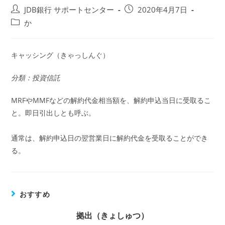
投
投
JDB銀行 サポートセンター
2020年4月7日
稿
稿
投
か
者:
公
稿
開
カ
日:
テ
キャッシング（きゃっしんぐ）
ゴ
リ
分類：投資信託
ー:
MRFやMMFなどの解約代金相当額を、解約申込当日に受取るこ
と。即日引出しとも呼ぶ。
通常は、解約申込日の翌営業日に解約代金を受取ることができ
る。
おすすめ
拠出（きょしゅつ）