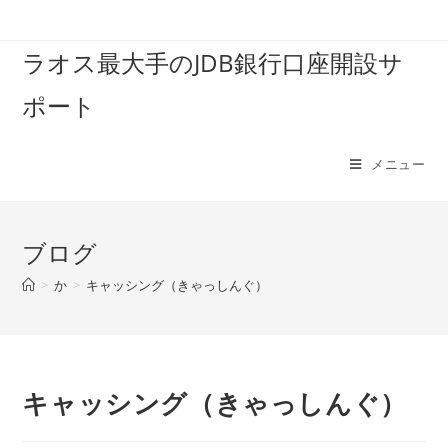
コ
ン
ラオス最大手のJDB銀行口座開設サ
テ
ン
ポート
ツ
へ
ス
メニュー
キ
ッ
プ
ブログ
>
か
>
キャッシング（きゃっしんぐ）
キャッシング（きゃっしんぐ）