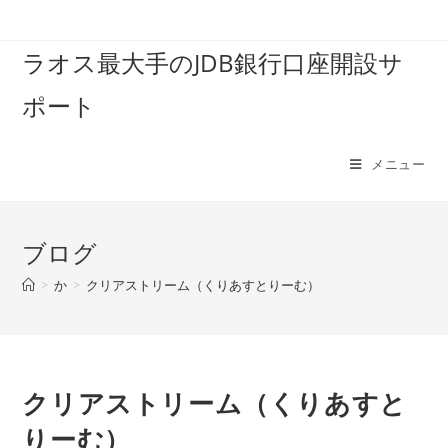
コ
ン
ラオス最大手のJDB銀行口座開設サ
テ
ン
ポート
ツ
へ
ス
メニュー
キ
ッ
プ
ブログ
>
か
>
クリアストリーム（くりあすとりーむ）
クリアストリーム（くりあすと
りーむ）