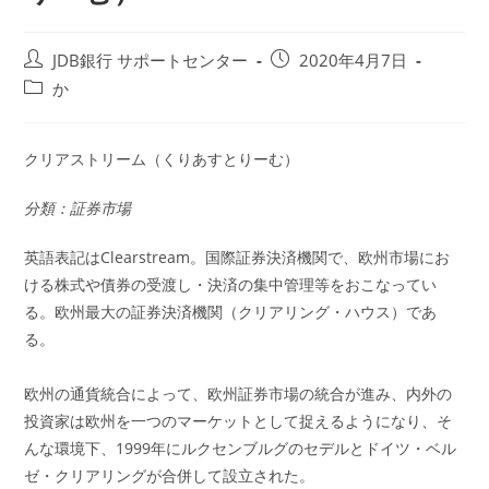
投
投
JDB銀行 サポートセンター
2020年4月7日
稿
稿
投
か
者:
公
稿
開
カ
日:
テ
クリアストリーム（くりあすとりーむ）
ゴ
リ
分類：証券市場
ー:
英語表記はClearstream。国際証券決済機関で、欧州市場にお
ける株式や債券の受渡し・決済の集中管理等をおこなってい
る。欧州最大の証券決済機関（クリアリング・ハウス）であ
る。
欧州の通貨統合によって、欧州証券市場の統合が進み、内外の
投資家は欧州を一つのマーケットとして捉えるようになり、そ
んな環境下、1999年にルクセンブルグのセデルとドイツ・ベル
ゼ・クリアリングが合併して設立された。