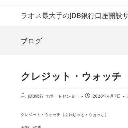
コ
ン
ラオス最大手のJDB銀行口座開設
テ
ン
ツ
ブログ
へ
ス
キ
ッ
プ
クレジット・ウォッチ
投
投
JDB銀行 サポートセンター
2020年4月7日
稿
稿
者:
公
開
クレジット・ウォッチ（くれじっと・うぉっち）
日:
分類：債券