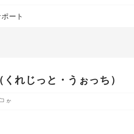
サポート
（くれじっと・うぉっち）
投
か
稿
カ
テ
ゴ
リ