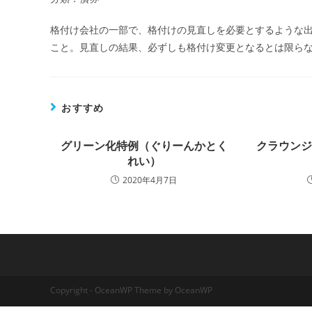
格付け会社の一部で、格付けの見直しを必要とするような
こと。見直しの結果、必ずしも格付け変更となるとは限ら
おすすめ
グリーン化特例（ぐりーんかとく
クラウン
れい）
2020年4月7日
Copyright - OceanWP Theme by OceanWP