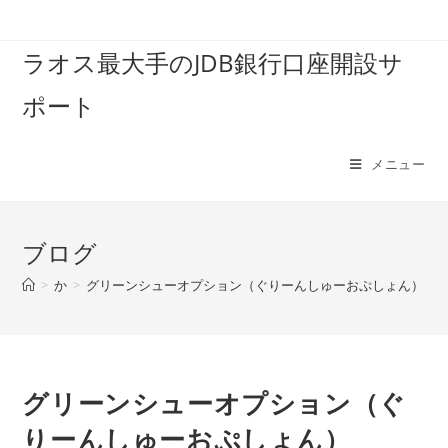
コ
ン
ラオス最大手のJDB銀行口座開設サ
テ
ン
ポート
ツ
へ
ス
メニュー
キ
ッ
プ
ブログ
>
か
>
グリーンシューオプション（ぐりーんしゅーおぷしょん）
グリーンシューオプション（ぐ
りーんしゅーおぷしょん）