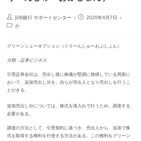
投
投
JDB銀行 サポートセンター
2020年4月7日
稿
稿
投
か
者:
公
稿
開
カ
日:
テ
グリーンシューオプション（ぐりーんしゅーおぷしょん）
ゴ
リ
分類：証券ビジネス
ー:
引受証券会社は、売出し後に株価が堅調に推移している局面に
おいて、追加売出し分を、自らが売出人となり売出しを行うこ
とがきる。
追加売出し分については、株式を借入れで行うため、調達する
必要がある。
調達の方法として、引受契約に基づき、売出人から、追加で株
式を取得する権利を行使する方法がある。この権利をグリーン