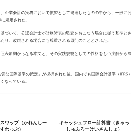
ー:
り、企業会計の実務において慣習として発達したものの中から、一般に
年に規定された。
に基づいて、公認会計士が財務諸表の監査をおこなう場合に従う基準と
れたり、改廃される場合にも尊重される原則のこととされた。
対照表原則からなる本文と、その実践規範としての性格をもつ注解から
品質な国際基準の策定」が採択された後、国内でも国際会計基準（IFRS
なくなっている。
ースワップ（かれんしー
キャッシュフロー計算書（きゃっ
すわっぷ）
しゅふろーけいさんしょ）