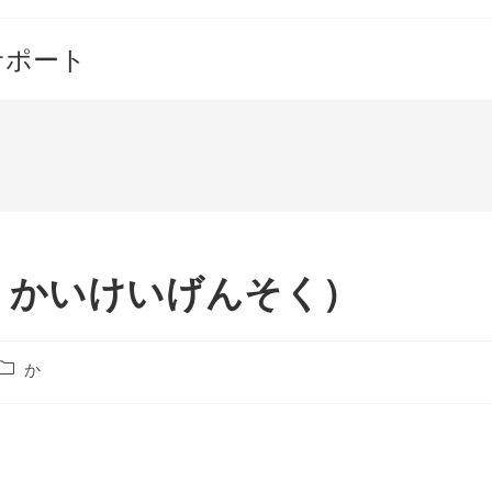
サポート
うかいけいげんそく）
投
か
稿
カ
テ
ゴ
リ