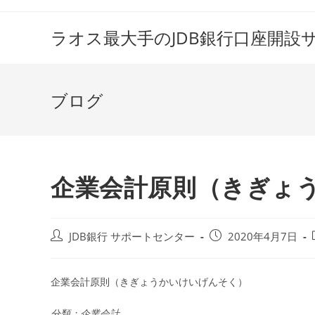
コ
ン
ラオス最大手のJDB銀行口座開設
テ
ン
ツ
ブログ
へ
ス
キ
ッ
プ
企業会計原則（きぎょ
投
投
JDB銀行 サポートセンター
2020年4月7日
稿
稿
者:
公
開
企業会計原則（きぎょうかいけいげんそく）
日:
分類：企業会計