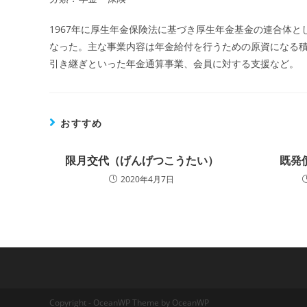
1967年に厚生年金保険法に基づき厚生年金基金の連合体と
なった。主な事業内容は年金給付を行うための原資になる
引き継ぎといった年金通算事業、会員に対する支援など。
おすすめ
限月交代（げんげつこうたい）
既発
2020年4月7日
Copyright - OceanWP Theme by OceanWP