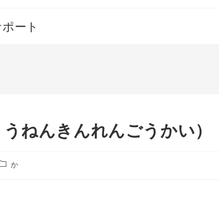
サポート
ょうねんきんれんごうかい）
投
か
稿
カ
テ
ゴ
リ