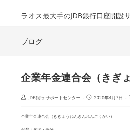
コ
ン
ラオス最大手のJDB銀行口座開設
テ
ン
ツ
ブログ
へ
ス
キ
ッ
プ
企業年金連合会（きぎ
投
投
JDB銀行 サポートセンター
2020年4月7日
稿
稿
者:
公
開
企業年金連合会（きぎょうねんきんれんごうかい）
日:
分類：年金・保険