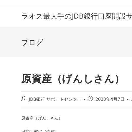
コ
ン
ラオス最大手のJDB銀行口座開設
テ
ン
ツ
ブログ
へ
ス
キ
ッ
プ
原資産（げんしさん）
投
投
JDB銀行 サポートセンター
2020年4月7日
稿
稿
者:
公
開
原資産（げんしさん）
日:
分類：取引（売買）