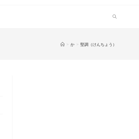
>
か
>
堅調（けんちょう）