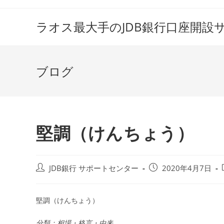
コ
ン
ラオス最大手のJDB銀行口座開設
テ
ン
ツ
ブログ
へ
ス
キ
ッ
プ
堅調（けんちょう）
投
投
JDB銀行 サポートセンター
2020年4月7日
稿
稿
者:
公
開
堅調（けんちょう）
日:
分類：相場・格言・由来