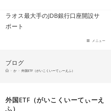
コ
ン
ラオス最大手のJDB銀行口座開設サ
テ
ン
ポート
ツ
へ
ス
メニュー
キ
ッ
プ
ブログ
>
か
>
外国ETF（がいこくいーてぃーえふ）
外国ETF（がいこくいーてぃーえ
ふ）