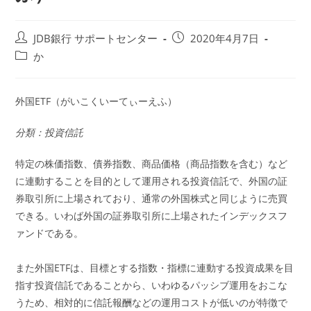
投
投
JDB銀行 サポートセンター
2020年4月7日
稿
稿
投
か
者:
公
稿
開
カ
日:
テ
外国ETF（がいこくいーてぃーえふ）
ゴ
リ
分類：投資信託
ー:
特定の株価指数、債券指数、商品価格（商品指数を含む）など
に連動することを目的として運用される投資信託で、外国の証
券取引所に上場されており、通常の外国株式と同じように売買
できる。いわば外国の証券取引所に上場されたインデックスフ
ァンドである。
また外国ETFは、目標とする指数・指標に連動する投資成果を目
指す投資信託であることから、いわゆるパッシブ運用をおこな
うため、相対的に信託報酬などの運用コストが低いのが特徴で