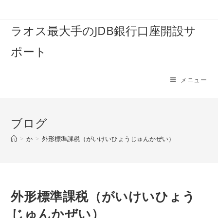
コ
ン
ラオス最大手のJDB銀行口座開設サ
テ
ン
ポート
ツ
へ
ス
メニュー
キ
ッ
プ
ブログ
>
か
>
外形標準課税（がいけいひょうじゅんかぜい）
外形標準課税（がいけいひょう
じゅんかぜい）