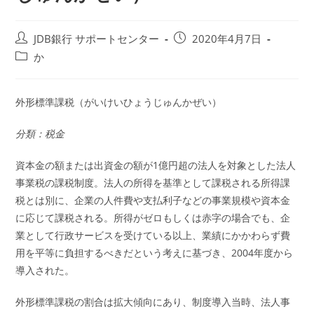
投
投
JDB銀行 サポートセンター
2020年4月7日
稿
稿
投
か
者:
公
稿
開
カ
日:
テ
外形標準課税（がいけいひょうじゅんかぜい）
ゴ
リ
分類：税金
ー:
資本金の額または出資金の額が1億円超の法人を対象とした法人
事業税の課税制度。法人の所得を基準として課税される所得課
税とは別に、企業の人件費や支払利子などの事業規模や資本金
に応じて課税される。所得がゼロもしくは赤字の場合でも、企
業として行政サービスを受けている以上、業績にかかわらず費
用を平等に負担するべきだという考えに基づき、2004年度から
導入された。
外形標準課税の割合は拡大傾向にあり、制度導入当時、法人事