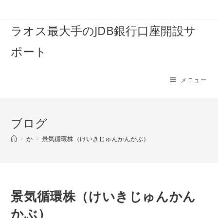
コ
ン
ラオス最大手のJDB銀行口座開設サ
テ
ン
ポート
ツ
へ
ス
メニュー
キ
ッ
プ
ブログ
>
か
>
景気循環株（けいきじゅんかんかぶ）
景気循環株（けいきじゅんかん
かぶ）