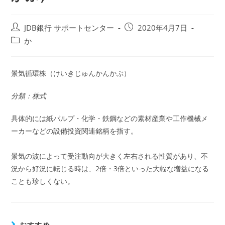
投
投
JDB銀行 サポートセンター
2020年4月7日
稿
稿
投
か
者:
公
稿
開
カ
日:
テ
景気循環株（けいきじゅんかんかぶ）
ゴ
リ
分類：株式
ー:
具体的には紙パルプ・化学・鉄鋼などの素材産業や工作機械メ
ーカーなどの設備投資関連銘柄を指す。
景気の波によって受注動向が大きく左右される性質があり、不
況から好況に転じる時は、2倍・3倍といった大幅な増益になる
ことも珍しくない。
おすすめ